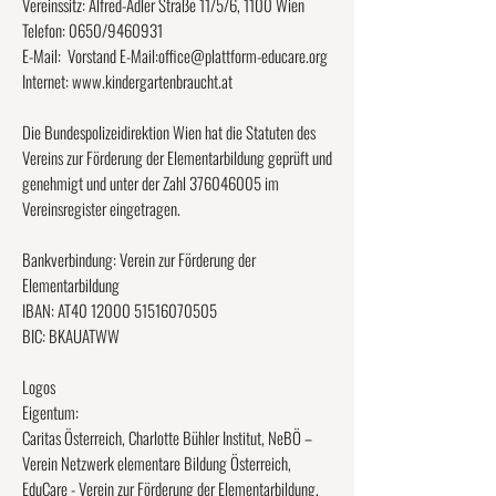
Vereinssitz: Alfred-Adler Straße 11/5/6, 1100 Wien
Telefon: 0650/9460931
E-Mail: Vorstand E-Mail:
office@plattform-educare.org
Internet: www.kindergartenbraucht.at
Die Bundespolizeidirektion Wien hat die Statuten des
Vereins zur Förderung der Elementarbildung geprüft und
genehmigt und unter der Zahl
376046005
im
Vereinsregister eingetragen.
Bankverbindung: Verein zur Förderung der
Elementarbildung
IBAN: AT40
12000 51516070505
BIC: BKAUATWW
Logos
Eigentum:
Caritas Österreich, Charlotte Bühler Institut, NeBÖ –
Verein Netzwerk elementare Bildung Österreich,
EduCare - Verein zur Förderung der Elementarbildung,